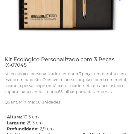
Kit Ecológico Personalizado com 3 Peças
IX-07048
Kit ecológico personalizado contendo 3 peças em bambu com
estojo em papelão. O chaveiro possui argola e borda em metal;
a caneta possui clipe metálico; e a caderneta possui elástico e
suporte para caneta, tendo 65 folhas pautadas internas.
Quant. Mínima: 50 unidades
•
Altura:
19,3 cm
•
Largura:
25,3 cm
•
Profundidade:
2,9 cm