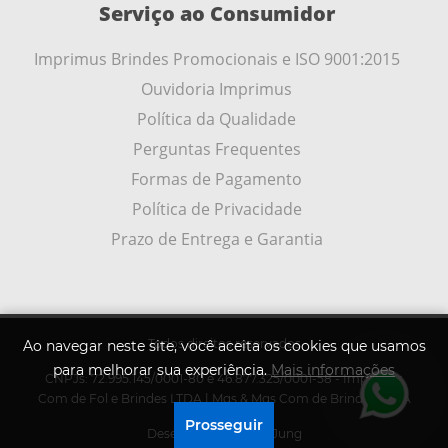
Serviço ao Consumidor
Imprimus Brindes Promocionais e ISO 9001:2015
Ouvidoria Imprimus
Política da Qualidade
Perguntas Frequentes
Formas de Pagamento
Política de Privacidade
Prazo de Entrega e Garantia
Todos direitos reservados
Ao navegar neste site, você aceita os cookies que usamos
para melhorar sua experiência.
Mais informações
CNPJs: 72.995.145/0001-80 e 46.877.325/0001-58 - Imprimus
.
Com de Fol e Brindes LTDA | Mqs & Mqs Com de Brindes LTDA
Prosseguir
Desenvolvido por
A .Jung