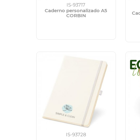
IS-93717
Caderno personalizado A5
Cad
CORBIN
IS-93728