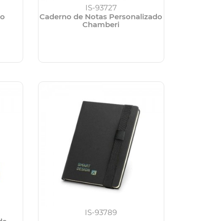
IS-93727
co
Caderno de Notas Personalizado
Chamberi
IS-93789