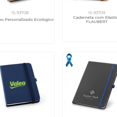
IS-93708
IS-93709
Caderneta com Elásti
o Personalizado Ecológico
FLAUBERT