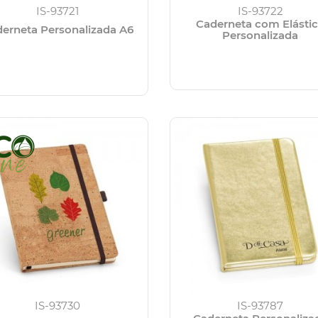
IS-93721
IS-93722
Caderneta com Elásti
erneta Personalizada A6
Personalizada
IS-93730
IS-93787