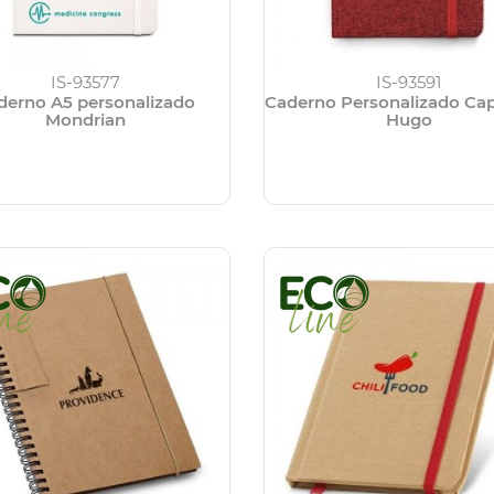
IS-93577
IS-93591
derno A5 personalizado
Caderno Personalizado Ca
Mondrian
Hugo