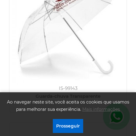
IS-99143
Guarda-chuva Transparente
Ao navegar neste site, você aceita os cookies que usamos
para melhorar sua experiência.
Mais informações
.
Prosseguir