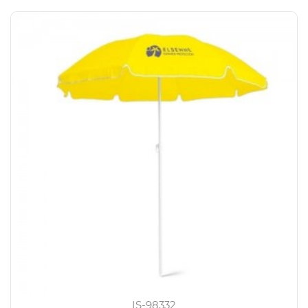
IS-98332