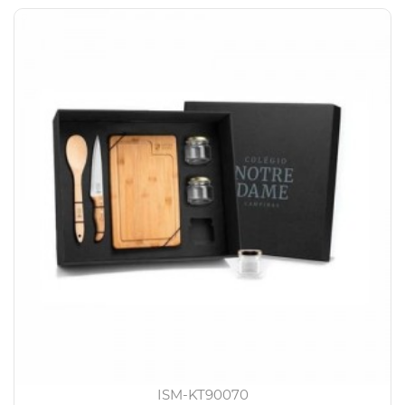
ISM-KT90070