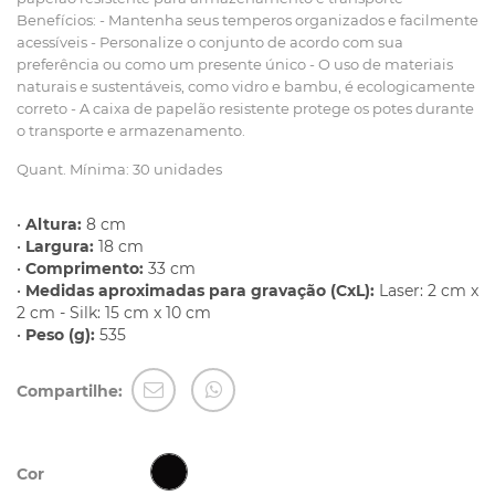
Benefícios: - Mantenha seus temperos organizados e facilmente
acessíveis - Personalize o conjunto de acordo com sua
preferência ou como um presente único - O uso de materiais
naturais e sustentáveis, como vidro e bambu, é ecologicamente
correto - A caixa de papelão resistente protege os potes durante
o transporte e armazenamento.
Quant. Mínima: 30 unidades
•
Altura:
8 cm
•
Largura:
18 cm
•
Comprimento:
33 cm
•
Medidas aproximadas para gravação (CxL):
Laser: 2 cm x
2 cm - Silk: 15 cm x 10 cm
•
Peso (g):
535
Compartilhe:
Cor