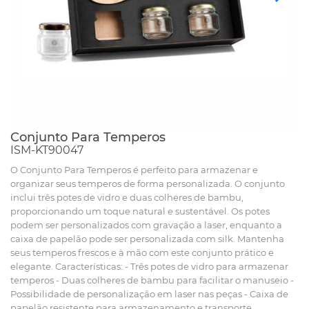
Conjunto Para Temperos
ISM-KT90047
O Conjunto Para Temperos é perfeito para armazenar e
organizar seus temperos de forma personalizada. O conjunto
inclui três potes de vidro e duas colheres de bambu,
proporcionando um toque natural e sustentável. Os potes
podem ser personalizados com gravação a laser, enquanto a
caixa de papelão pode ser personalizada com silk. Mantenha
seus temperos frescos e à mão com este conjunto prático e
elegante. Características: - Três potes de vidro para armazenar
temperos - Duas colheres de bambu para facilitar o manuseio -
Possibilidade de personalização em laser nas peças - Caixa de
papelão resistente para armazenamento e transporte