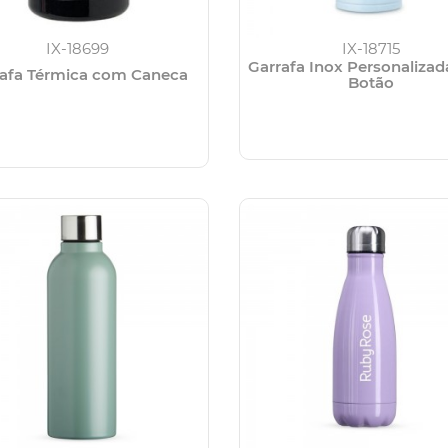
IX-18699
IX-18715
Garrafa Inox Personaliza
rafa Térmica com Caneca
Botão