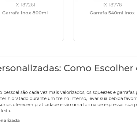
IX-18726I
IX-18778
Garrafa Inox 800ml
Garrafa 540ml Inox
rsonalizadas: Como Escolher 
o pessoal são cada vez mais valorizados, os squeezes e garrafas
ter hidratado durante um treino intenso, levar sua bebida favori
essórios oferecem praticidade e são uma forma de expressar sua 
feita.
onalizada