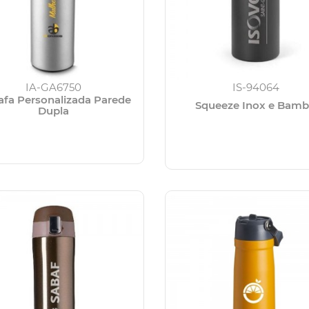
IA-GA6750
IS-94064
afa Personalizada Parede
Squeeze Inox e Bam
Dupla