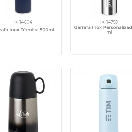
IX-14604
IX-14759
Garrafa Inox Personaliza
rafa Inox Térmica 500ml
ml