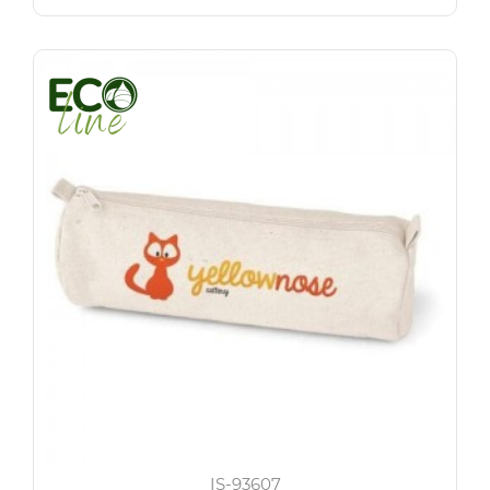
IS-93607