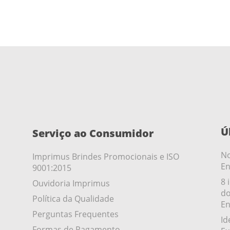
Ú
Serviço ao Consumidor
No
Imprimus Brindes Promocionais e ISO
En
9001:2015
8 
Ouvidoria Imprimus
do
Política da Qualidade
En
Perguntas Frequentes
Id
Formas de Pagamento