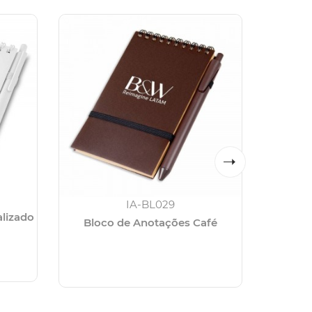
IA-BL029
lizado
Bloco de Anotações Café
Bloc