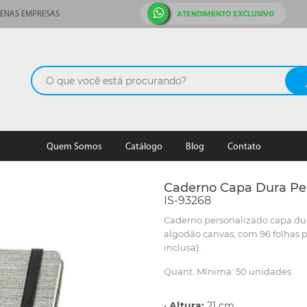
ATENDIMENTO EXCLUSIVO
ENAS EMPRESAS
Quem Somos
Catálogo
Blog
Contato
Caderno Capa Dura Pe
IS-93268
Caderno personalizado capa du
algodão canvas, com 96 folhas 
inclusa).
Quant. Mínima: 50 unidades
•
Altura:
21 cm