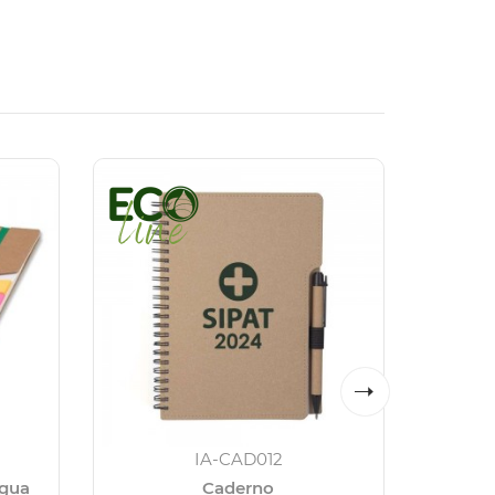
IA-CAD012
égua
Caderno
Caderno