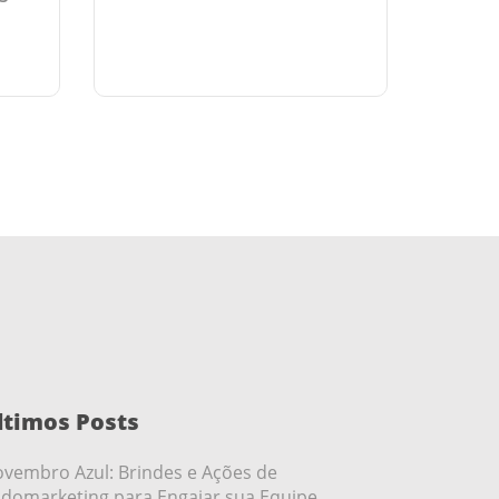
ltimos Posts
vembro Azul: Brindes e Ações de
domarketing para Engajar sua Equipe.