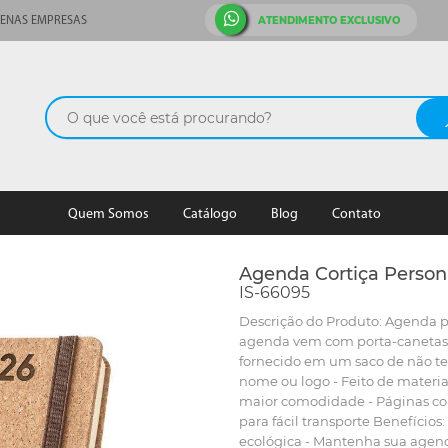
ATENDIMENTO EXCLUSIVO
ENAS EMPRESAS
Quem Somos
Catálogo
Blog
Contato
Agenda Cortiça Person
IS-66095
Descrição do Produto: Agenda p
agenda vem com porta-canetas (
fornecido em um saco de não tec
nome ou logo - Feito de materia
maior comodidade - Páginas cor 
para fácil transporte Benefício
ecológica - Mantenha sua agend