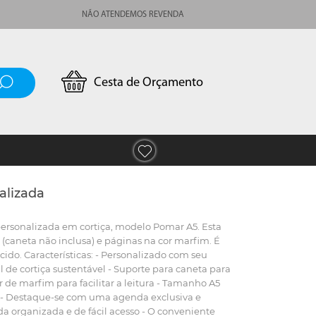
NÃO ATENDEMOS REVENDA
Cesta de Orçamento
alizada
ersonalizada em cortiça, modelo Pomar A5. Esta
caneta não inclusa) e páginas na cor marfim. É
ido. Características: - Personalizado com seu
l de cortiça sustentável - Suporte para caneta para
de marfim para facilitar a leitura - Tamanho A5
s: - Destaque-se com uma agenda exclusiva e
a organizada e de fácil acesso - O conveniente