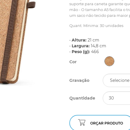
suporte para caneta garante qu
mão - O tamanho A5 facilita o 
um saco não tecido para maior p
Quant. Mínima: 30 unidades
•
Altura:
21 cm
•
Largura:
14,8 cm
•
Peso (g):
466
Cor
Gravação
Quantidade
ORÇAR PRODUTO