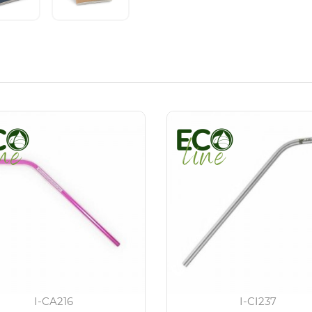
I-CA216
I-CI237