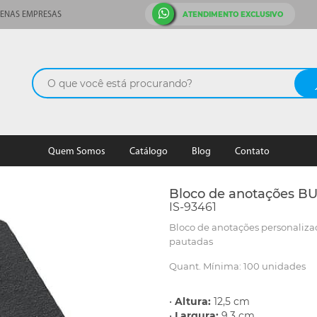
ATENDIMENTO EXCLUSIVO
ENAS EMPRESAS
Quem Somos
Catálogo
Blog
Contato
Bloco de anotações B
IS-93461
Bloco de anotações personaliza
pautadas
Quant. Mínima: 100 unidades
•
Altura:
12,5 cm
•
Largura:
9,3 cm