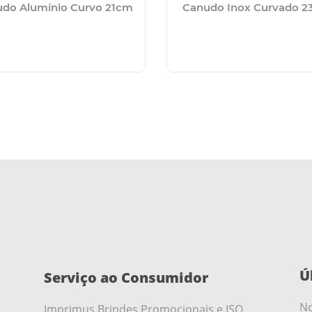
do Alumínio Curvo 21cm
Canudo Inox Curvado 2
Ú
Serviço ao Consumidor
No
Imprimus Brindes Promocionais e ISO