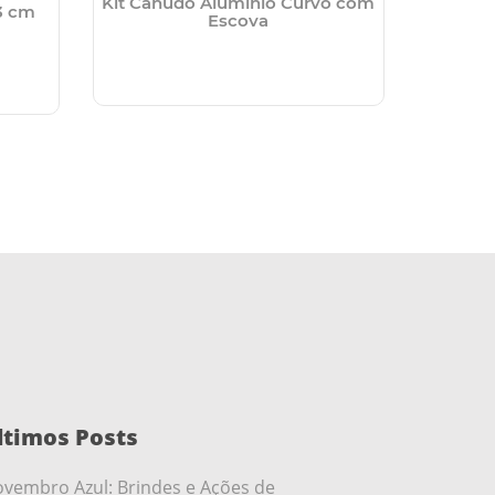
Kit Canudo Alumínio Curvo com
3 cm
Kit Canu
Escova
ltimos Posts
vembro Azul: Brindes e Ações de