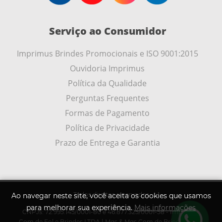
Serviço ao Consumidor
Imprimus Brindes Promocionais e ISO 9001:2015
Ouvidoria Imprimus
Política da Qualidade
Perguntas Frequentes
Formas de Pagamento
Política de Privacidade
Prazo de Entrega e Garantia
Todos direitos reservados
Ao navegar neste site, você aceita os cookies que usamos
para melhorar sua experiência.
Mais informações
CNPJs: 72.995.145/0001-80 e 46.877.325/0001-58 - Imprimus
.
Com de Fol e Brindes LTDA | Mqs & Mqs Com de Brindes LTDA