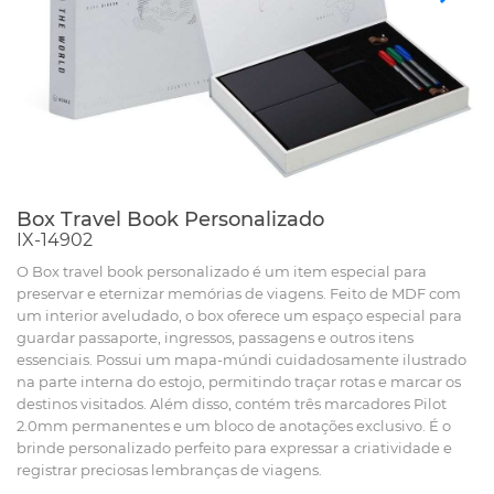
Box Travel Book Personalizado
IX-14902
O Box travel book personalizado é um item especial para
preservar e eternizar memórias de viagens. Feito de MDF com
um interior aveludado, o box oferece um espaço especial para
guardar passaporte, ingressos, passagens e outros itens
essenciais. Possui um mapa-múndi cuidadosamente ilustrado
na parte interna do estojo, permitindo traçar rotas e marcar os
destinos visitados. Além disso, contém três marcadores Pilot
2.0mm permanentes e um bloco de anotações exclusivo. É o
brinde personalizado perfeito para expressar a criatividade e
registrar preciosas lembranças de viagens.