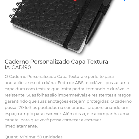
Caderno Personalizado Capa Textura
IA-CAD190
O Caderno Personalizado Capa Textura é perfeito para
anotações e escrita diária. Feito de ABS reciclável, possui uma
capa dura com textura que imita pedra, tornando-o durável e
resistente. Suas folhas são impermeáveis e resistentes a rasgos,
garantindo que suas anotações estejam protegidas. O caderno
possui 70 folhas pautadas na cor branca, proporcionando um
espaço amplo para escrever. Além disso, ele acompanha uma
caneta, para que você possa começar a escrever
imediatamente.
Quant. Mínima: 50 unidades