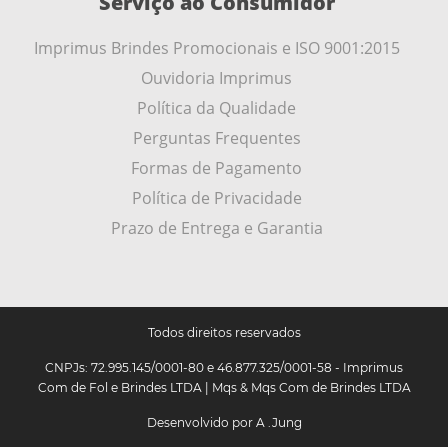
Serviço ao Consumidor
Imprimus Brindes Promocionais e ISO 9001:2015
Ouvidoria Imprimus
Política da Qualidade
Perguntas Frequentes
Formas de Pagamento
Política de Privacidade
Prazo de Entrega e Garantia
Todos direitos reservados
CNPJs: 72.995.145/0001-80 e 46.877.325/0001-58 - Imprimus
Com de Fol e Brindes LTDA | Mqs & Mqs Com de Brindes LTDA
Desenvolvido por
A .Jung