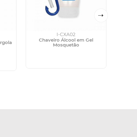
I-CXA02
Chaveiro Álcool em Gel
rgola
Kit
Mosquetão