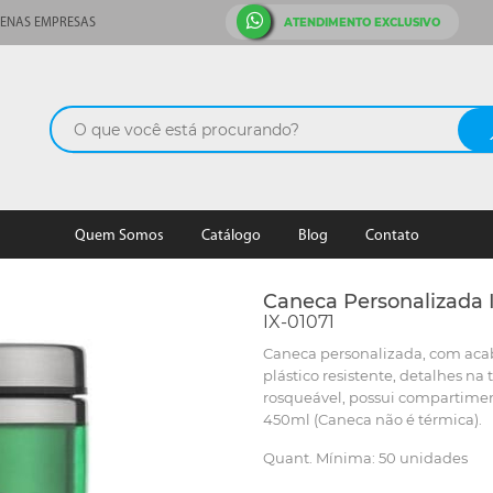
ATENDIMENTO EXCLUSIVO
ENAS EMPRESAS
Quem Somos
Catálogo
Blog
Contato
Caneca Personalizada I
IX-01071
Caneca personalizada, com aca
plástico resistente, detalhes 
rosqueável, possui compartimen
450ml (Caneca não é térmica).
Quant. Mínima: 50 unidades