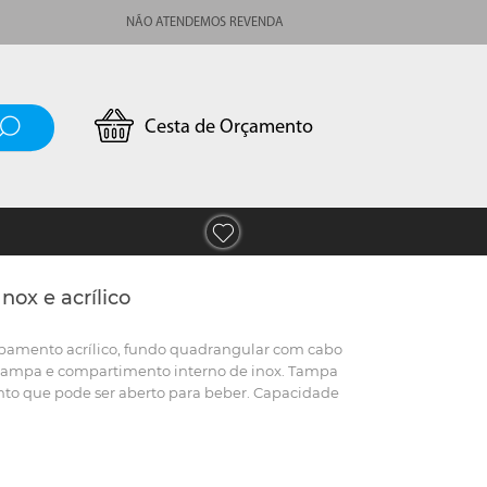
NÃO ATENDEMOS REVENDA
Cesta de Orçamento
nox e acrílico
bamento acrílico, fundo quadrangular com cabo
na tampa e compartimento interno de inox. Tampa
to que pode ser aberto para beber. Capacidade