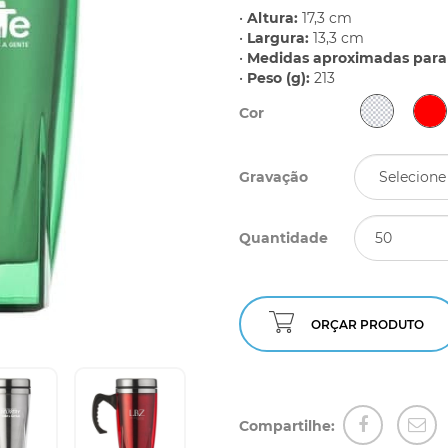
•
Altura:
17,3 cm
•
Largura:
13,3 cm
•
Medidas aproximadas para 
•
Peso (g):
213
Cor
Gravação
Quantidade
ORÇAR PRODUTO
Compartilhe: