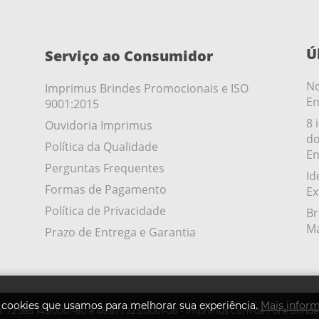
Ú
Serviço ao Consumidor
No
Imprimus Brindes Promocionais e ISO
En
9001:2015
8 
Ouvidoria Imprimus
do
Política da Qualidade
En
Perguntas Frequentes
Id
Formas de Pagamento
Ex
Política de Privacidade
Br
Ma
Prazo de Entrega e Garantia
s cookies que usamos para melhorar sua experiência.
Mais infor
: 72.995.145/0001-80 e 46.877.325/0001-58 - Imprimus Com de Fol e Brinde