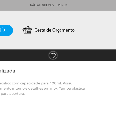
NÃO ATENDEMOS REVENDA
Cesta de Orçamento
alizada
crílico com capacidade para 400ml. Possui
imento interno e detalhes em inox. Tampa plástica
 para abertura.