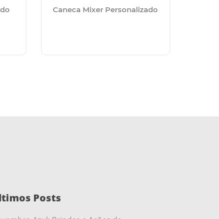
Caneca 
ado
Caneca Mixer Personalizado
ltimos Posts