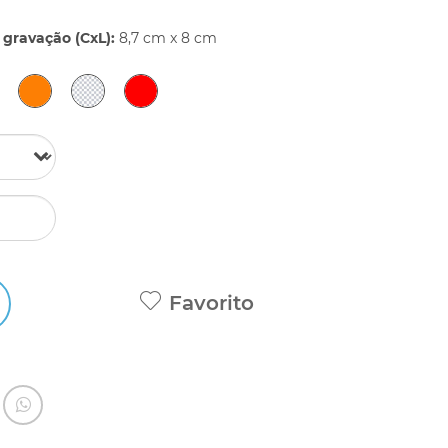
gravação (CxL):
8,7 cm x 8 cm
Favorito