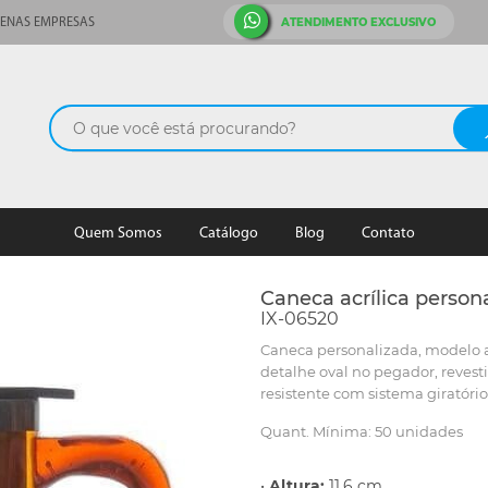
ATENDIMENTO EXCLUSIVO
ENAS EMPRESAS
Quem Somos
Catálogo
Blog
Contato
Caneca acrílica person
IX-06520
Caneca personalizada, modelo a
detalhe oval no pegador, revest
resistente com sistema giratório
Quant. Mínima: 50 unidades
•
Altura:
11,6 cm