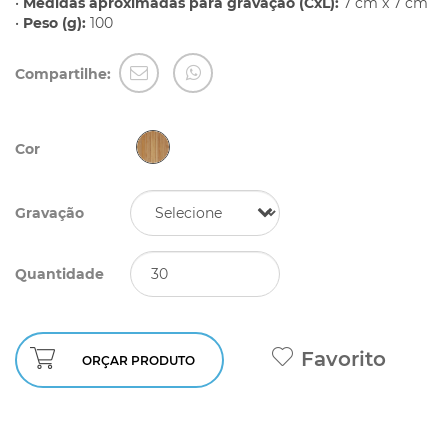
•
Medidas aproximadas para gravação (CxL):
7 cm x 7 cm
•
Peso (g):
100
Compartilhe:
Cor
Gravação
Quantidade
Favorito
ORÇAR PRODUTO