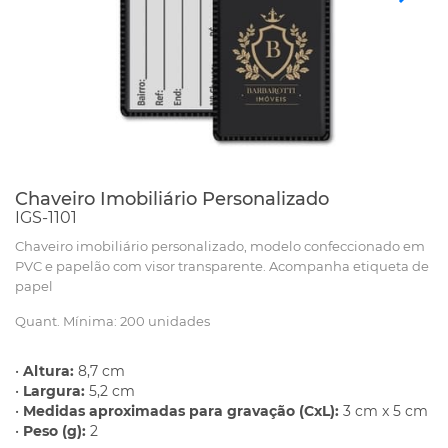
Chaveiro Imobiliário Personalizado
IGS-1101
Chaveiro imobiliário personalizado, modelo confeccionado em
PVC e papelão com visor transparente. Acompanha etiqueta de
papel
Quant. Mínima: 200 unidades
•
Altura:
8,7 cm
•
Largura:
5,2 cm
•
Medidas aproximadas para gravação (CxL):
3 cm x 5 cm
•
Peso (g):
2