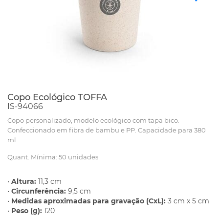
Copo Ecológico TOFFA
IS-94066
Copo personalizado, modelo ecológico com tapa bico.
Confeccionado em fibra de bambu e PP. Capacidade para 380
ml
Quant. Mínima: 50 unidades
•
Altura:
11,3 cm
•
Circunferência:
9,5 cm
•
Medidas aproximadas para gravação (CxL):
3 cm x 5 cm
•
Peso (g):
120