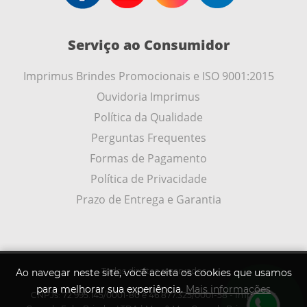
Serviço ao Consumidor
Imprimus Brindes Promocionais e ISO 9001:2015
Ouvidoria Imprimus
Política da Qualidade
Perguntas Frequentes
Formas de Pagamento
Política de Privacidade
Prazo de Entrega e Garantia
Todos direitos reservados
Ao navegar neste site, você aceita os cookies que usamos
para melhorar sua experiência.
Mais informações
CNPJs: 72.995.145/0001-80 e 46.877.325/0001-58 - Imprimus
.