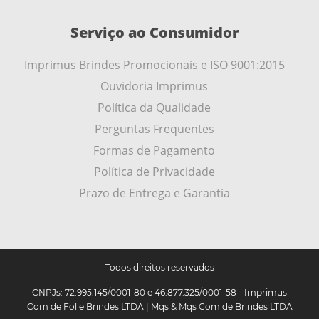
Serviço ao Consumidor
Imprimus Brindes Promocionais e ISO 9001:2015
Ouvidoria Imprimus
Política da Qualidade
Perguntas Frequentes
Formas de Pagamento
Política de Privacidade
Prazo de Entrega e Garantia
Todos direitos reservados
CNPJs: 72.995.145/0001-80 e 46.877.325/0001-58 - Imprimus
Com de Fol e Brindes LTDA | Mqs & Mqs Com de Brindes LTDA