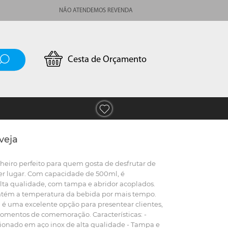
NÃO ATENDEMOS REVENDA
Cesta de Orçamento
veja
heiro perfeito para quem gosta de desfrutar de
r lugar. Com capacidade de 500ml, é
lta qualidade, com tampa e abridor acoplados.
antém a temperatura da bebida por mais tempo.
 é uma excelente opção para presentear clientes,
omentos de comemoração. Características: -
ionado em aço inox de alta qualidade - Tampa e