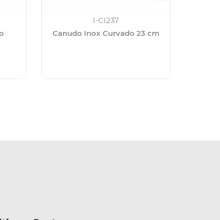
I-CI237
o
Canudo Inox Curvado 23 cm
Caixa Té