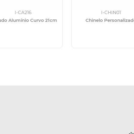
I-CA216
I-CHIN01
do Alumínio Curvo 21cm
Chinelo Personalizad