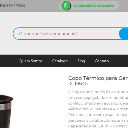
ATENDIMENTO EXCLUSIVO
ENAS EMPRESAS
Quem Somos
Catálogo
Blog
Contato
Copo Térmico para Cer
IX-18645
O Copo tipo Stanley é o compan
uma cerveja gelada em qualque
confeccionado em aço inox de a
Além disso, é livre de BPA e m
Personalizado com a sua marca,
parceiros e colaboradores em m
Capacidade de 500ml - Confecc