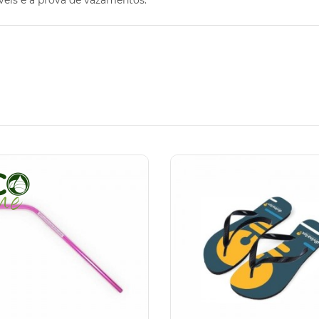
áveis e à prova de vazamentos.