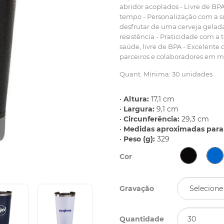
abridor acoplados - Livre de B
tempo - Personalização com a s
desfrutar de uma cerveja gelada
resistência - Praticidade com a
saúde, livre de BPA - Excelente 
parceiros e colaboradores em
Quant. Mínima: 30 unidades
•
Altura:
17,1 cm
•
Largura:
9,1 cm
•
Circunferência:
29,3 cm
•
Medidas aproximadas para 
•
Peso (g):
329
Cor
Gravação
Quantidade