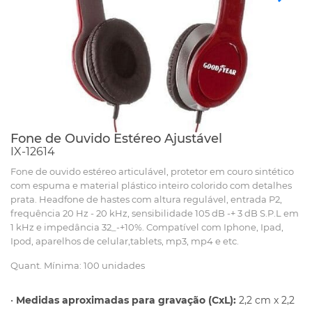
Fone de Ouvido Estéreo Ajustável
IX-12614
Fone de ouvido estéreo articulável, protetor em couro sintético
com espuma e material plástico inteiro colorido com detalhes
prata. Headfone de hastes com altura regulável, entrada P2,
frequência 20 Hz - 20 kHz, sensibilidade 105 dB -+ 3 dB S.P.L em
1 kHz e impedância 32_-+10%. Compatível com Iphone, Ipad,
Ipod, aparelhos de celular,tablets, mp3, mp4 e etc.
Quant. Mínima: 100 unidades
•
Medidas aproximadas para gravação (CxL):
2,2 cm x 2,2