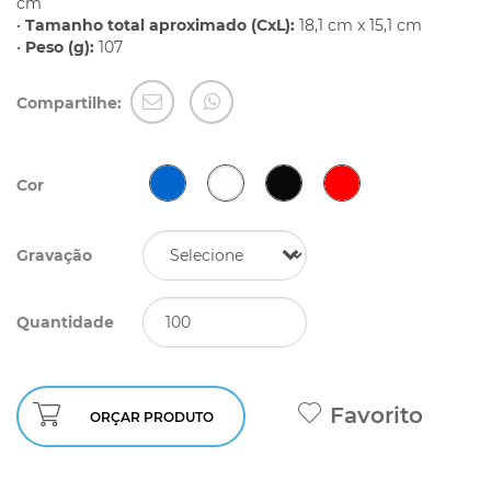
cm
•
Tamanho total aproximado (CxL):
18,1 cm x 15,1 cm
•
Peso (g):
107
Compartilhe:
Cor
Gravação
Quantidade
Favorito
ORÇAR PRODUTO