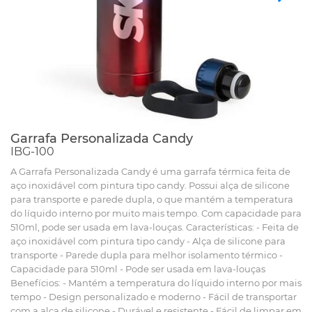
Garrafa Personalizada Candy
IBG-100
A Garrafa Personalizada Candy é uma garrafa térmica feita de
aço inoxidável com pintura tipo candy. Possui alça de silicone
para transporte e parede dupla, o que mantém a temperatura
do líquido interno por muito mais tempo. Com capacidade para
510ml, pode ser usada em lava-louças. Características: - Feita de
aço inoxidável com pintura tipo candy - Alça de silicone para
transporte - Parede dupla para melhor isolamento térmico -
Capacidade para 510ml - Pode ser usada em lava-louças
Benefícios: - Mantém a temperatura do líquido interno por mais
tempo - Design personalizado e moderno - Fácil de transportar
com a alça de silicone - Durável e resistente - Fácil de limpar em