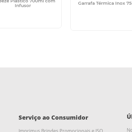
eeze Plástico 700ml com
Garrafa Térmica Inox 7
Infusor
Ú
Serviço ao Consumidor
No
Imprimus Brindes Promocionais e ISO