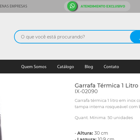
ATENDIMENTO EXCLUSIVO
ENAS EMPRESAS
Quem Somos
Catálogo
Blog
Contato
Garrafa Térmica 1 Litro
IX-02090
Garrafa térmica 1 litro em inox 
tampa interna rosqueável com b
Quant. Mínima: 50 unidades
•
Altura:
30 cm
•
Largura:
10,9 cm