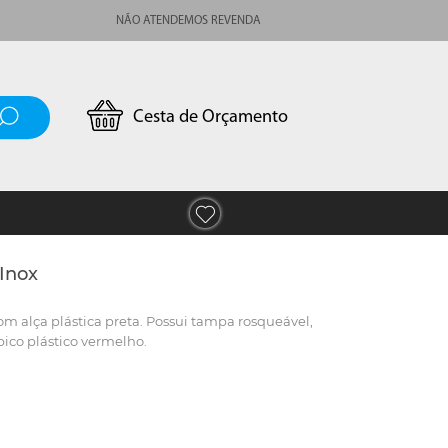
NÃO ATENDEMOS REVENDA
Cesta de Orçamento
 Inox
com alça plástica preta. Possui tampa rosqueável,
ico plástico vermelho.