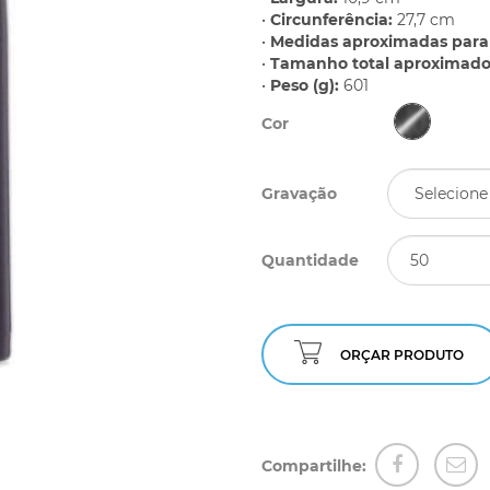
•
Circunferência:
27,7 cm
•
Medidas aproximadas para 
•
Tamanho total aproximado 
•
Peso (g):
601
Cor
Gravação
Quantidade
ORÇAR PRODUTO
Compartilhe: