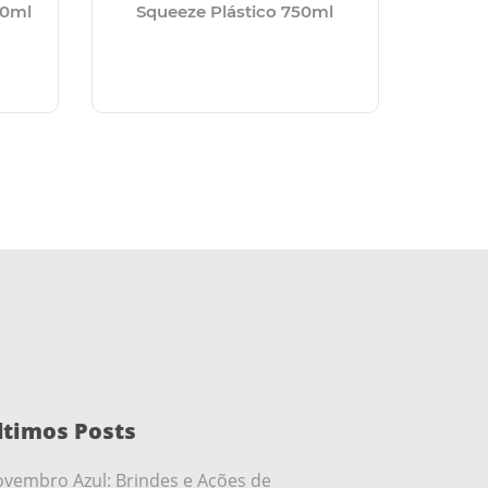
50ml
Squeeze Plástico 750ml
Gar
ltimos Posts
vembro Azul: Brindes e Ações de