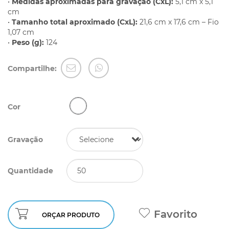
•
Medidas aproximadas para gravação (CxL):
5,1 cm x 5,1
cm
•
Tamanho total aproximado (CxL):
21,6 cm x 17,6 cm – Fio
1,07 cm
•
Peso (g):
124
Compartilhe:
Cor
Gravação
Quantidade
Favorito
ORÇAR PRODUTO