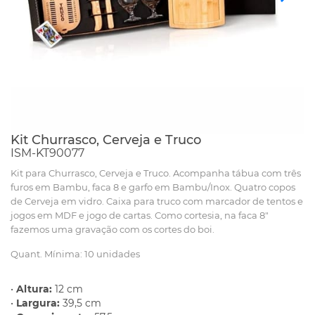
Kit Churrasco, Cerveja e Truco
ISM-KT90077
Kit para Churrasco, Cerveja e Truco. Acompanha tábua com três
furos em Bambu, faca 8 e garfo em Bambu/Inox. Quatro copos
de Cerveja em vidro. Caixa para truco com marcador de tentos e
jogos em MDF e jogo de cartas. Como cortesia, na faca 8"
fazemos uma gravação com os cortes do boi.
Quant. Mínima: 10 unidades
•
Altura:
12 cm
•
Largura:
39,5 cm