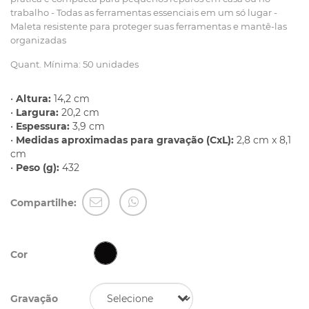
trabalho - Todas as ferramentas essenciais em um só lugar -
Maleta resistente para proteger suas ferramentas e mantê-las
organizadas
Quant. Mínima: 50 unidades
•
Altura:
14,2 cm
•
Largura:
20,2 cm
•
Espessura:
3,9 cm
•
Medidas aproximadas para gravação (CxL):
2,8 cm x 8,1
cm
•
Peso (g):
432
Compartilhe:
Cor
Gravação