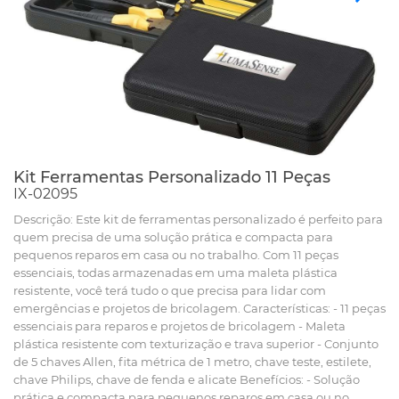
Kit Ferramentas Personalizado 11 Peças
IX-02095
Descrição: Este kit de ferramentas personalizado é perfeito para
quem precisa de uma solução prática e compacta para
pequenos reparos em casa ou no trabalho. Com 11 peças
essenciais, todas armazenadas em uma maleta plástica
resistente, você terá tudo o que precisa para lidar com
emergências e projetos de bricolagem. Características: - 11 peças
essenciais para reparos e projetos de bricolagem - Maleta
plástica resistente com texturização e trava superior - Conjunto
de 5 chaves Allen, fita métrica de 1 metro, chave teste, estilete,
chave Philips, chave de fenda e alicate Benefícios: - Solução
prática e compacta para pequenos reparos em casa ou no