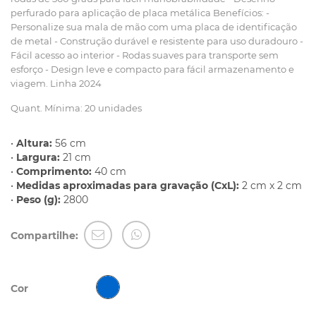
perfurado para aplicação de placa metálica Benefícios: -
Personalize sua mala de mão com uma placa de identificação
de metal - Construção durável e resistente para uso duradouro -
Fácil acesso ao interior - Rodas suaves para transporte sem
esforço - Design leve e compacto para fácil armazenamento e
viagem. Linha 2024
Quant. Mínima: 20 unidades
•
Altura:
56 cm
•
Largura:
21 cm
•
Comprimento:
40 cm
•
Medidas aproximadas para gravação (CxL):
2 cm x 2 cm
•
Peso (g):
2800
Compartilhe:
Cor