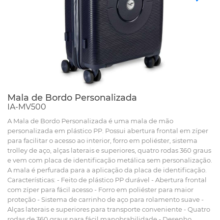
Mala de Bordo Personalizada
IA-MV500
A Mala de Bordo Personalizada é uma mala de mão
personalizada em plástico PP. Possui abertura frontal em zíper
para facilitar o acesso ao interior, forro em poliéster, sistema
trolley de aço, alças laterais e superiores, quatro rodas 360 graus
e vem com placa de identificação metálica sem personalização.
A mala é perfurada para a aplicação da placa de identificação.
Características: - Feito de plástico PP durável - Abertura frontal
com zíper para fácil acesso - Forro em poliéster para maior
proteção - Sistema de carrinho de aço para rolamento suave -
Alças laterais e superiores para transporte conveniente - Quatro
rodas de 360 ​​graus para fácil manobrabilidade - Desenho