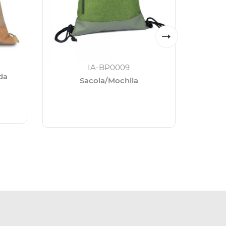
IA-BP0009
da
Sacola/Mochila
Mochila 