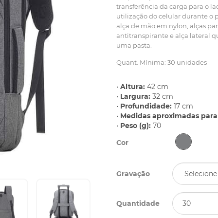
transferência da carga para o la
utilização do celular durante o
alça de mão em nylon, alças pa
antitranspirante e alça lateral 
uma pasta.
Quant. Mínima: 30 unidades
•
Altura:
42 cm
•
Largura:
32 cm
•
Profundidade:
17 cm
•
Medidas aproximadas para 
•
Peso (g):
70
Cor
Gravação
Quantidade