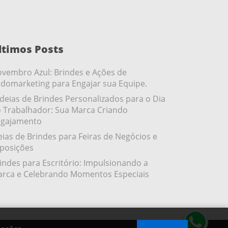
ltimos Posts
vembro Azul: Brindes e Ações de
domarketing para Engajar sua Equipe.
ideias de Brindes Personalizados para o Dia
 Trabalhador: Sua Marca Criando
gajamento
eias de Brindes para Feiras de Negócios e
posições
indes para Escritório: Impulsionando a
rca e Celebrando Momentos Especiais
.