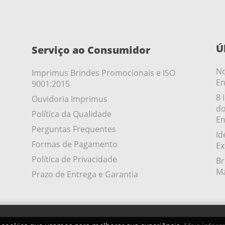
Ú
Serviço ao Consumidor
No
Imprimus Brindes Promocionais e ISO
En
9001:2015
8 
Ouvidoria Imprimus
do
Política da Qualidade
En
Perguntas Frequentes
Id
Formas de Pagamento
Ex
Política de Privacidade
Br
Ma
Prazo de Entrega e Garantia