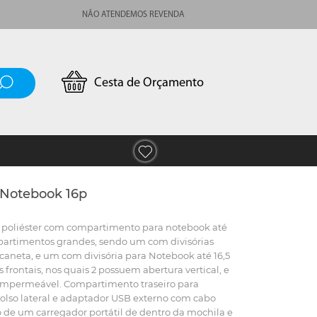
NÃO ATENDEMOS REVENDA
Cesta de Orçamento
 Notebook 16p
m poliéster com compartimento para notebook até
mpartimentos grandes, sendo um com divisórias
caneta, e um com divisória para Notebook até 16,5
frontais, nos quais 2 possuem abertura vertical, e
 Impermeável. Compartimento traseiro para
Bolso lateral e adaptador USB externo com cabo
 de um carregador portátil de dentro da mochila e