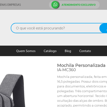
ATENDIMENTO EXCLUSIVO
ENAS EMPRESAS
Quem Somos
Catálogo
Blog
Contato
Mochila Personalizada
IA-MC360
Mochila personalizada, feita e
16,5 polegadas. Possui dois co
para documentos, eletrônicos e 
polegadas. Três compartimentos 
um abertura horizontal. Tecido
ocultação das alças de ombro. 
acoplado, permitindo a conexão