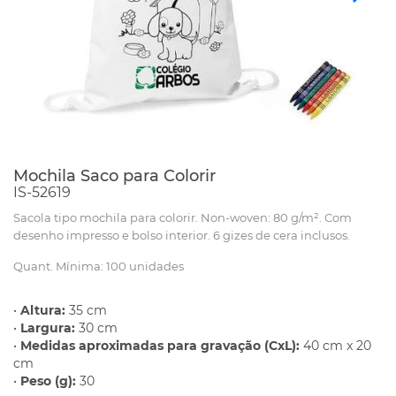
Mochila Saco para Colorir
IS-52619
Sacola tipo mochila para colorir. Non-woven: 80 g/m². Com
desenho impresso e bolso interior. 6 gizes de cera inclusos.
Quant. Mínima: 100 unidades
•
Altura:
35 cm
•
Largura:
30 cm
•
Medidas aproximadas para gravação (CxL):
40 cm x 20
cm
•
Peso (g):
30