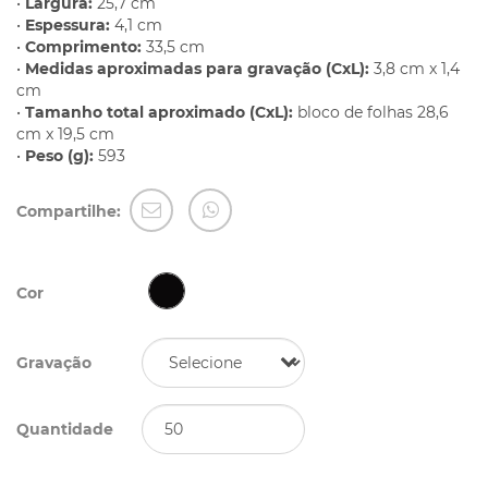
•
Largura:
25,7 cm
•
Espessura:
4,1 cm
•
Comprimento:
33,5 cm
•
Medidas aproximadas para gravação (CxL):
3,8 cm x 1,4
cm
•
Tamanho total aproximado (CxL):
bloco de folhas 28,6
cm x 19,5 cm
•
Peso (g):
593
Compartilhe:
Cor
Gravação
Quantidade