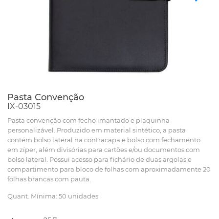
Pasta Convenção
IX-03015
Pasta convenção com fecho imantado e plaquinha
personalizável. Produzido em material sintético, a pasta
contém bolso lateral na contracapa e bolso com fechamento
em zíper, além divisórias para cartões e/ou documentos com
bolso lateral. Possui acesso para fichário de duas argolas e
compartimento para bloco de folhas com aproximadamente 20
folhas brancas com pauta.
Quant. Mínima: 50 unidades