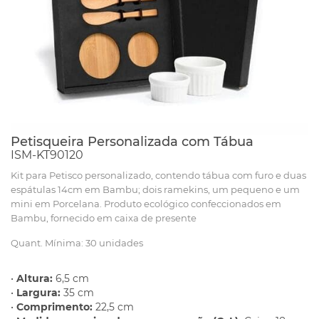
Petisqueira Personalizada com Tábua
ISM-KT90120
Kit para Petisco personalizado, contendo tábua com furo e duas
espátulas 14cm em Bambu; dois ramekins, um pequeno e um
mini em Porcelana. Produto ecológico confeccionados em
Bambu, fornecido em caixa de presente
Quant. Mínima: 30 unidades
•
Altura:
6,5 cm
•
Largura:
35 cm
•
Comprimento:
22,5 cm