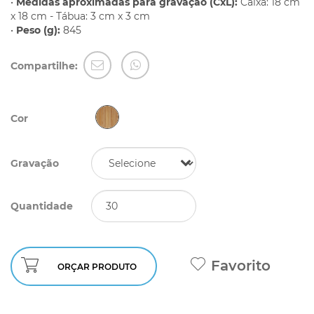
•
Medidas aproximadas para gravação (CxL):
Caixa: 18 cm
x 18 cm - Tábua: 3 cm x 3 cm
•
Peso (g):
845
Compartilhe:
Cor
Gravação
Quantidade
Favorito
ORÇAR PRODUTO