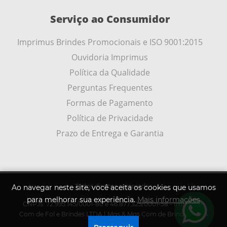
Serviço ao Consumidor
Imprimus Brindes Promocionais e ISO 9001:2015
Ouvidoria Imprimus
Política da Qualidade
Perguntas Frequentes
Formas de Pagamento
Política de Privacidade
Prazo de Entrega e Garantia
Todos direitos reservados
Ao navegar neste site, você aceita os cookies que usamos
para melhorar sua experiência.
Mais informações
CNPJs: 72.995.145/0001-80 e 46.877.325/0001-58 - Imprimus
.
Com de Fol e Brindes LTDA | Mqs & Mqs Com de Brindes LTDA