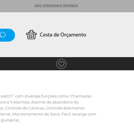
NÃO ATENDEMOS REVENDA
Cesta de Orçamento
twatch” com diversas funções como: Chamadas
Hora e 5 Alarmes, Alarme de abandono do
, Controle de Calorias, Controle Batimento
rterial, Monitoramento de Sono, Fácil recarga com
(pulseira).