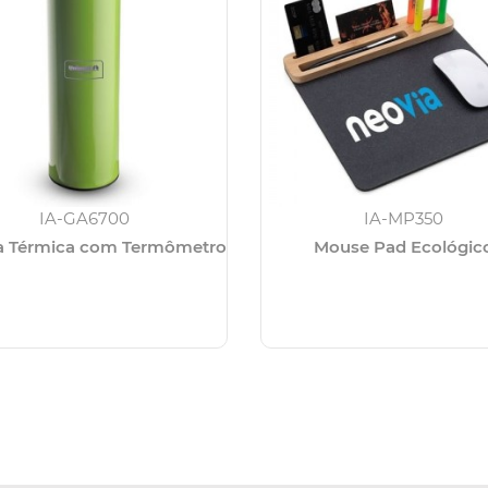
IA-GA6700
IA-MP350
a Térmica com Termômetro
Mouse Pad Ecológic