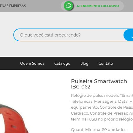
ATENDIMENTO EXCLUSIVO
ENAS EMPRESAS
Quem Somos
Catálogo
Blog
Contato
Pulseira Smartwatch
IBG-062
Relógio de pulso modelo “Smar
Telefónicas, Mensagens, Data, 
equipamento, Controle de Passos
Cardíaco, Controle de Pressão A
terminal USB no próprio relógio 
Quant. Mínima: 50 unidades