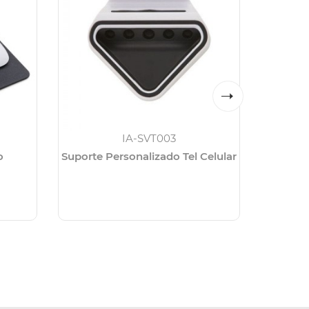
IA-SVT003
Or
o
Suporte Personalizado Tel Celular