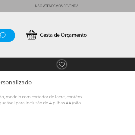
NÃO ATENDEMOS REVENDA
Cesta de Orçamento
ersonalizado
ado, modelo com cortador de lacre, contém
eável para inclusão de 4 pilhas AA (não