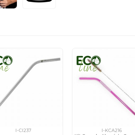
I-CI237
I-KCA216