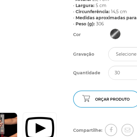
•
Largura:
5 cm
•
Circunferência:
14,5 cm
•
Medidas aproximadas para 
•
Peso (g):
306
Cor
Gravação
Quantidade
ORÇAR PRODUTO
Compartilhe: