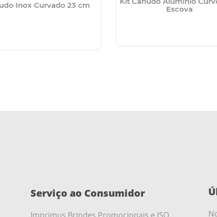
Kit Canudo Alumínio Cur
udo Inox Curvado 23 cm
Escova
Ú
Serviço ao Consumidor
No
Imprimus Brindes Promocionais e ISO