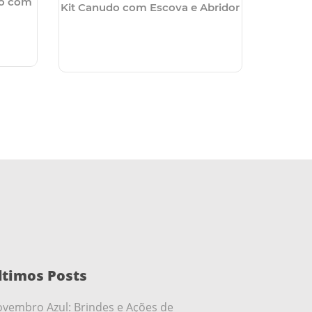
vo com
Kit 
Kit Canudo com Escova e Abridor
ltimos Posts
vembro Azul: Brindes e Ações de