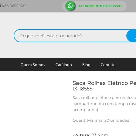
ATENDIMENTO EXCLUSIVO
ENAS EMPRESAS
Quem Somos
Catálogo
Blog
Contato
Saca Rolhas Elétrico P
IX-18555
Saca rolhas elétrico personaliz
compartimento com tampa rosqu
acompanha).
Quant. Mínima: 30 unidades
•
Altura:
23,4 cm