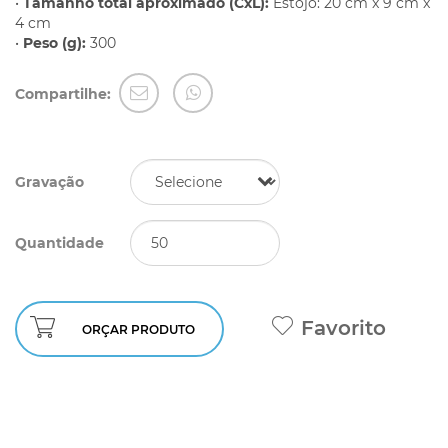
•
Tamanho total aproximado (CxL):
Estojo: 20 cm x 9 cm x
4 cm
•
Peso (g):
300
Compartilhe:
Gravação
Quantidade
Favorito
ORÇAR PRODUTO