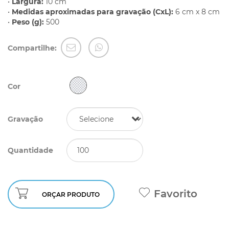
•
Largura:
10 cm
•
Medidas aproximadas para gravação (CxL):
6 cm x 8 cm
•
Peso (g):
500
Compartilhe:
Cor
Gravação
Quantidade
Favorito
ORÇAR PRODUTO