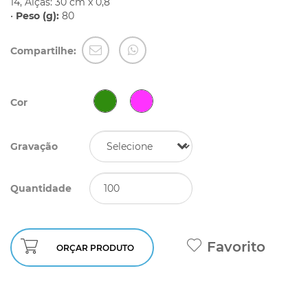
14, Alças: 30 cm x 0,8
•
Peso (g):
80
Compartilhe:
Cor
Gravação
Quantidade
Favorito
ORÇAR PRODUTO