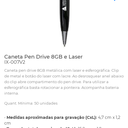
Caneta Pen Drive 8GB e Laser
IX-007V2
Caneta pen drive 8GB metálica com laser e esferográfica. Clip
de metal e botão do laser com lacre. Ao desrosquear anel abaixo
do clip abre compartimento do pen drive. Para utilizar a
esferográfica basta rotacionar a ponteira. Acompanha bateria
interna.
Quant. Mínima: 50 unidades
•
Medidas aproximadas para gravação (CxL):
4,7 cm x 1,2
cm