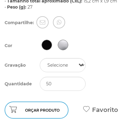
•
Tamanho total aproximado (CxL):
15,2 cm x 1,9 cm
•
Peso (g):
27
Compartilhe:
Cor
Gravação
Quantidade
Favorito
ORÇAR PRODUTO