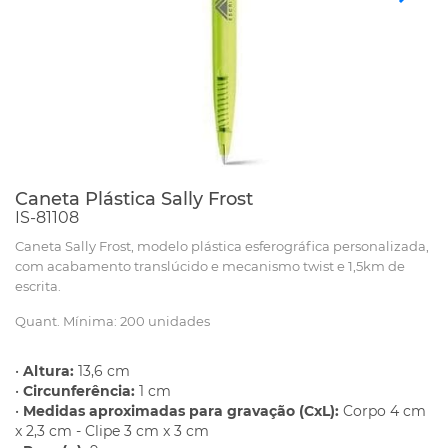
Caneta Plástica Sally Frost
IS-81108
Caneta Sally Frost, modelo plástica esferográfica personalizada,
com acabamento translúcido e mecanismo twist e 1,5km de
escrita.
Quant. Mínima: 200 unidades
•
Altura:
13,6 cm
•
Circunferência:
1 cm
•
Medidas aproximadas para gravação (CxL):
Corpo 4 cm
x 2,3 cm - Clipe 3 cm x 3 cm