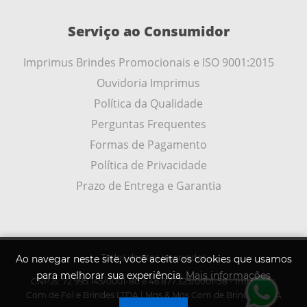
Serviço ao Consumidor
Imprimus Brindes Promocionais e ISO 9001:2015
Ouvidoria Imprimus
Política da Qualidade
Perguntas Frequentes
Formas de Pagamento
Política de Privacidade
Prazo de Entrega e Garantia
Todos direitos reservados
Ao navegar neste site, você aceita os cookies que usamos
para melhorar sua experiência.
Mais informações
CNPJs: 72.995.145/0001-80 e 46.877.325/0001-58 - Imprimus
.
Com de Fol e Brindes LTDA | Mqs & Mqs Com de Brindes LTDA