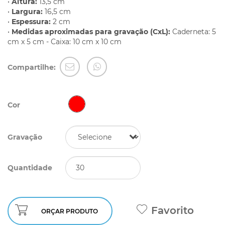
•
Altura:
13,5 cm
•
Largura:
16,5 cm
•
Espessura:
2 cm
•
Medidas aproximadas para gravação (CxL):
Caderneta: 5
cm x 5 cm - Caixa: 10 cm x 10 cm
Compartilhe:
Cor
Gravação
Quantidade
Favorito
ORÇAR PRODUTO