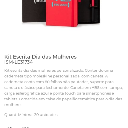
Kit Escrita Dia das Mulheres
ISM-LE31734
Kit escrita dia das mulheres personalizado. Contendo uma
caderneta tipo moleskine personalizada, com caneta. A
caderneta conta com 80 folhas não pautadas, suporte para
caneta e elástico para fechamento. Caneta em ABS com tampa,
carga esferográfica azul e ponta touch para smartphones e
tablets. Fornecida em caixa de papelão temática para o dia das
mulheres
Quant. Mínima: 30 unidades