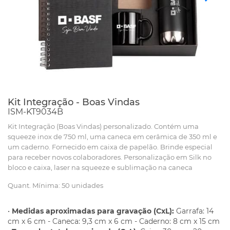
Kit Integração - Boas Vindas
ISM-KT9034B
Kit Integração (Boas Vindas) personalizado. Contém uma
squeeze inox de 750 ml, uma caneca em cerâmica de 350 ml e
um caderno. Fornecido em caixa de papelão. Brinde especial
para receber novos colaboradores. Personalização em Silk no
bloco e caixa, laser na squeeze e sublimação na caneca
Quant. Mínima: 50 unidades
•
Medidas aproximadas para gravação (CxL):
Garrafa: 14
cm x 6 cm - Caneca: 9,3 cm x 6 cm - Caderno: 8 cm x 15 cm