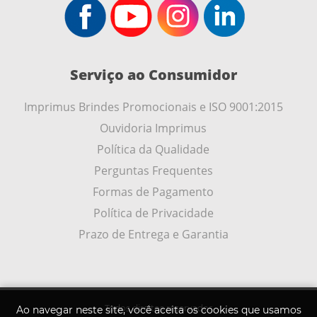
Serviço ao Consumidor
Imprimus Brindes Promocionais e ISO 9001:2015
Ouvidoria Imprimus
Política da Qualidade
Perguntas Frequentes
Formas de Pagamento
Política de Privacidade
Prazo de Entrega e Garantia
Todos direitos reservados
Ao navegar neste site, você aceita os cookies que usamos