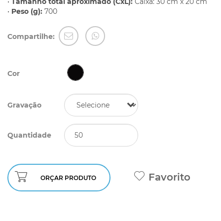
•
Tamanho total aproximado (CxL):
Caixa: 30 cm x 20 cm
•
Peso (g):
700
Compartilhe:
Cor
Gravação
Quantidade
Favorito
ORÇAR PRODUTO