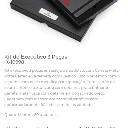
Kit de Executivo 3 Peças
IX-10998
Kit executivo 3 peças em estojo de papelão, com Caneta Metal,
Porta Cartão e Caderneta com Elástico. Estojo revestido com
espuma com placa metálica para gravação. Porta cartão de
couro sintético texturizado com detalhes prata brilhante,
Caneta metal fosca com detalhe emborrachado preto,
Caderneta com elástico em material sintético com
aproximadamente 80 folhas amarelas pautadas.
Quant. Mínima: 50 unidades