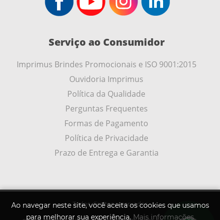
Serviço ao Consumidor
Imprimus Brindes Promocionais e ISO 9001:2015
Ouvidoria Imprimus
Política da Qualidade
Perguntas Frequentes
Formas de Pagamento
Política de Privacidade
Prazo de Entrega e Garantia
Todos direitos reservados
Ao navegar neste site, você aceita os cookies que usamos
para melhorar sua experiência.
Mais informações