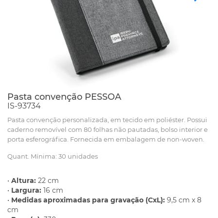
Pasta convenção PESSOA
IS-93734
Pasta convenção personalizada, em tecido em poliéster. Possui
caderno removível com 80 folhas não pautadas, bolso interior e
porta esferográfica. Fornecida em embalagem de non-woven.
Quant. Mínima: 30 unidades
•
Altura:
22 cm
•
Largura:
16 cm
•
Medidas aproximadas para gravação (CxL):
9,5 cm x 8
cm