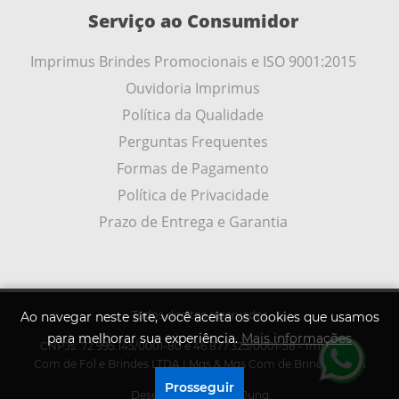
Serviço ao Consumidor
Imprimus Brindes Promocionais e ISO 9001:2015
Ouvidoria Imprimus
Política da Qualidade
Perguntas Frequentes
Formas de Pagamento
Política de Privacidade
Prazo de Entrega e Garantia
Todos direitos reservados
Ao navegar neste site, você aceita os cookies que usamos
para melhorar sua experiência.
Mais informações
CNPJs: 72.995.145/0001-80 e 46.877.325/0001-58 - Imprimus
.
Com de Fol e Brindes LTDA | Mqs & Mqs Com de Brindes LTDA
Prosseguir
Desenvolvido por
A .Jung