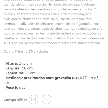
corrida, abdominal e corda. No modo tecnologia, o relógio
permite alterar o tema entre dois modelos pré-definidos. O
relógio D20 contém as funções de alerta de mensagens,
exibição de chamada telefônica, ajuste de vibração, foto
remota, localizador de celular e através de configurações no
app, permite a programação de: alarmes, ligar o display ao virar
o pulso para si mesmo, lembrete de sedentarismo e opções de
reset e leitura de QR code do aplicativo. Acompanha pulseira de
TPU, slot USB acoplado no próprio relógio para carregamento.
Quant. Mínima: 30 unidades
•
Altura:
24,5 cm
•
Largura:
3,6 cm
•
Espessura:
1,3 cm
•
Medidas aproximadas para gravação (CxL):
1,7 cm x 3
cm
•
Peso (g):
27
Compartilhe: