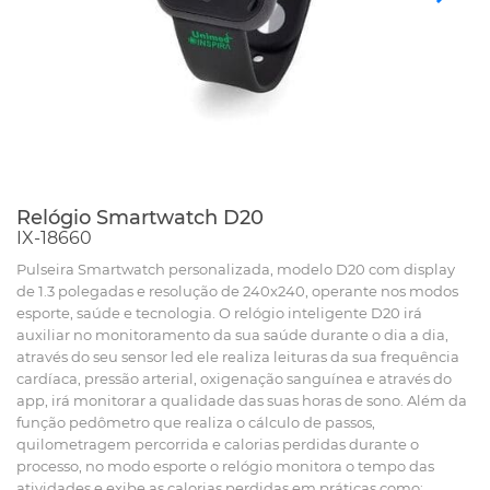
Relógio Smartwatch D20
IX-18660
Pulseira Smartwatch personalizada, modelo D20 com display
de 1.3 polegadas e resolução de 240x240, operante nos modos
esporte, saúde e tecnologia. O relógio inteligente D20 irá
auxiliar no monitoramento da sua saúde durante o dia a dia,
através do seu sensor led ele realiza leituras da sua frequência
cardíaca, pressão arterial, oxigenação sanguínea e através do
app, irá monitorar a qualidade das suas horas de sono. Além da
função pedômetro que realiza o cálculo de passos,
quilometragem percorrida e calorias perdidas durante o
processo, no modo esporte o relógio monitora o tempo das
atividades e exibe as calorias perdidas em práticas como: