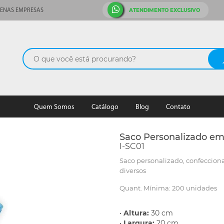
ATENDIMENTO EXCLUSIVO
ENAS EMPRESAS
Quem Somos
Catálogo
Blog
Contato
Saco Personalizado e
I-SC01
Saco personalizado, confeccio
diversos
Quant. Mínima: 200 unidades
•
Altura:
30 cm
•
Largura:
20 cm