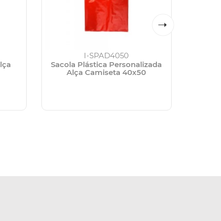
I-SPAD4050
lça
Sacola Plástica Personalizada
Sacola
Alça Camiseta 40x50
Al