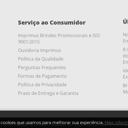
Ú
Serviço ao Consumidor
No
Imprimus Brindes Promocionais e ISO
En
9001:2015
8 
Ouvidoria Imprimus
do
Política da Qualidade
En
Perguntas Frequentes
Id
Formas de Pagamento
Ex
Política de Privacidade
Br
Ma
Prazo de Entrega e Garantia
s cookies que usamos para melhorar sua experiência.
Mais infor
: 72.995.145/0001-80 e 46.877.325/0001-58 - Imprimus Com de Fol e Brinde