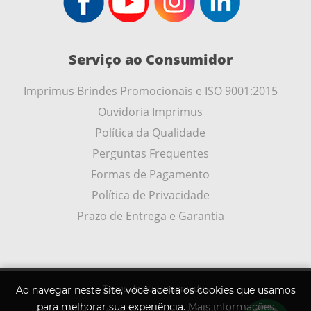
Serviço ao Consumidor
Imprimus Brindes Promocionais e ISO 9001:2015
Ouvidoria Imprimus
Política da Qualidade
Perguntas Frequentes
Formas de Pagamento
Política de Privacidade
Prazo de Entrega e Garantia
Todos direitos reservados
Ao navegar neste site, você aceita os cookies que usamos
para melhorar sua experiência.
Mais informações