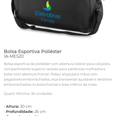
Bolsa Esportiva Poliéster
IA-ME520
Bolsa esportiva de poliéster com abertura lateral para calçados,
compartimento superior isolado para pertences molhados e
bolso com abertura frontal. Possui alças para mãos com
pegadores emborrachados, alça transversal ajustável e detalhes
emborrachados no bolso frontal e área inferior da mala.
Quant. Mínima: 30 unidades
•
Altura:
30 cm
•
Profundidade:
26 cm