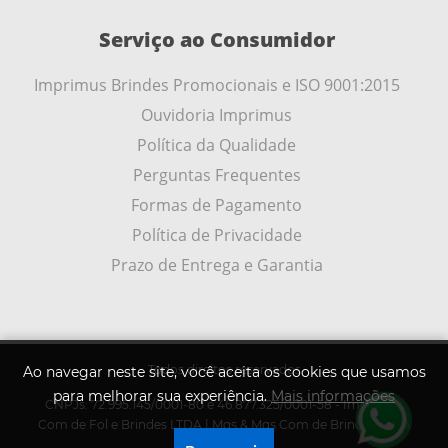
Serviço ao Consumidor
Imprimus Brindes Promocionais e ISO 9001:2015
Ouvidoria Imprimus
Política da Qualidade
Perguntas Frequentes
Formas de Pagamento
Política de Privacidade
Prazo de Entrega e Garantia
Todos direitos reservados
Ao navegar neste site, você aceita os cookies que usamos
para melhorar sua experiência.
Mais informações
CNPJs: 72.995.145/0001-80 e 46.877.325/0001-58 - Imprimus
.
Com de Fol e Brindes LTDA | Mqs & Mqs Com de Brindes LTDA