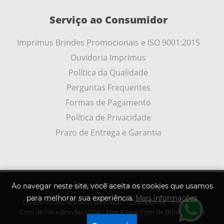
Serviço ao Consumidor
Imprimus Brindes Promocionais e ISO 9001:2015
Ouvidoria Imprimus
Política da Qualidade
Perguntas Frequentes
Formas de Pagamento
Política de Privacidade
Prazo de Entrega e Garantia
Todos direitos reservados
Ao navegar neste site, você aceita os cookies que usamos
para melhorar sua experiência.
Mais informações
CNPJs: 72.995.145/0001-80 e 46.877.325/0001-58 - Imprimus
.
Com de Fol e Brindes LTDA | Mqs & Mqs Com de Brindes LTDA