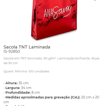
Sacola TNT Laminada
IS-92850
Sacola em TNT laminado: 90 g/m². Laminação brilhante. Alças
de 50 cm
Quant. Mínima: 100 unidades
•
Altura:
35 cm
•
Largura:
34 cm
•
Profundidade:
8 cm
•
Medidas aproximadas para gravação (CxL):
20 cm x 20
cm